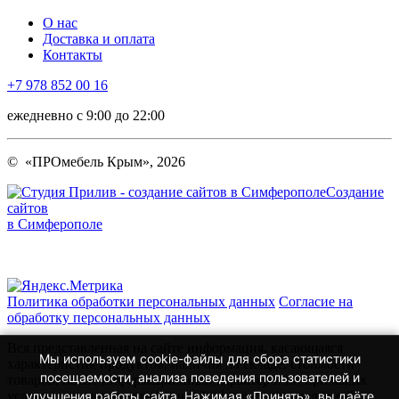
О нас
Доставка и оплата
Контакты
+7 978 852 00 16
ежедневно с 9:00 до 22:00
© «ПРОмебель Крым», 2026
Создание
сайтов
в Симферополе
Политика обработки персональных данных
Согласие на
обработку персональных данных
Вся представленная на сайте информация, касающаяся
Мы используем cookie-файлы для сбора статистики
характеристик продуктов, наличия на складе, стоимости
посещаемости, анализа поведения пользователей и
товаров, носит информационный характер и ни при каких
условиях не является публичной офертой, определяемой
улучшения работы сайта. Нажимая «Принять», вы даёте