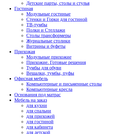
Детские парты, столы и стулья
Гостиная
Модульные гостиные
Стенки и Горки для гостиной
ТВ-тумбы
Полки и Стеллажи
Столы трансформеры
Журнальные столики
Витрины и буфеты
Прихожая
Модульные прихожие
Прихожие. Готовые решения
Тумбы для обуви
Вешалки, тумбы, пуфы
Офисная мебель
Компьютерные и письменные столы
Компьютерные кресла
Основания под матрас
Мебель на заказ
для кухни
для спальни
для прихожей
для гостиной
для кабинета
для детской