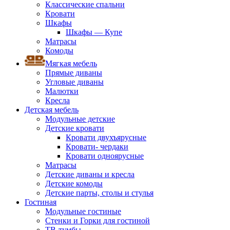
Классические спальни
Кровати
Шкафы
Шкафы — Купе
Матрасы
Комоды
Мягкая мебель
Прямые диваны
Угловые диваны
Малютки
Кресла
Детская мебель
Модульные детские
Детские кровати
Кровати двухъярусные
Кровати- чердаки
Кровати одноярусные
Матрасы
Детские диваны и кресла
Детские комоды
Детские парты, столы и стулья
Гостиная
Модульные гостиные
Стенки и Горки для гостиной
ТВ-тумбы