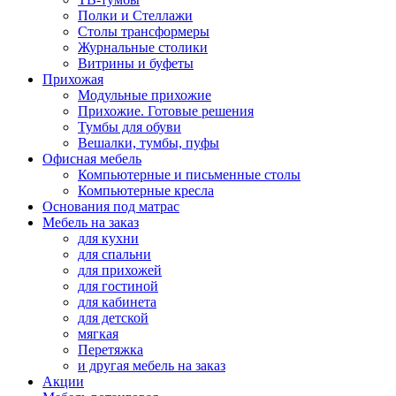
Полки и Стеллажи
Столы трансформеры
Журнальные столики
Витрины и буфеты
Прихожая
Модульные прихожие
Прихожие. Готовые решения
Тумбы для обуви
Вешалки, тумбы, пуфы
Офисная мебель
Компьютерные и письменные столы
Компьютерные кресла
Основания под матрас
Мебель на заказ
для кухни
для спальни
для прихожей
для гостиной
для кабинета
для детской
мягкая
Перетяжка
и другая мебель на заказ
Акции