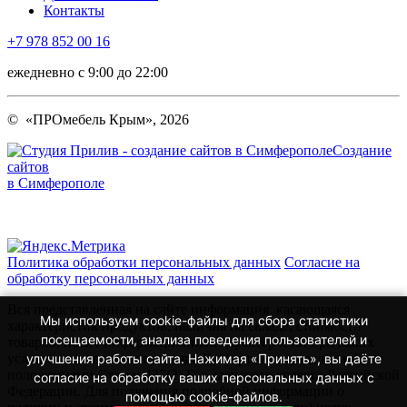
Контакты
+7 978 852 00 16
ежедневно с 9:00 до 22:00
© «ПРОмебель Крым», 2026
Создание
сайтов
в Симферополе
Политика обработки персональных данных
Согласие на
обработку персональных данных
Вся представленная на сайте информация, касающаяся
Мы используем cookie-файлы для сбора статистики
характеристик продуктов, наличия на складе, стоимости
посещаемости, анализа поведения пользователей и
товаров, носит информационный характер и ни при каких
условиях не является публичной офертой, определяемой
улучшения работы сайта. Нажимая «Принять», вы даёте
положениями Статьи 437(2) Гражданского кодекса Российской
согласие на обработку ваших персональных данных с
Федерации. Для получения подробной информации о
помощью cookie-файлов.